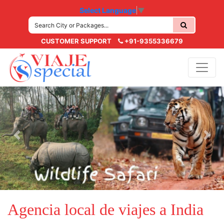
Select Language
▼
CUSTOMER SUPPORT
+91-9355336679
Previous
Next
Agencia local de viajes a India